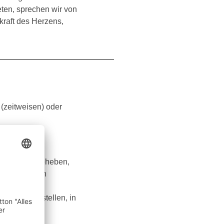
eten, sprechen wir von
kraft des Herzens,
(zeitweisen) oder
n über die
 Dermatosen
präparaten beheben,
sorgane durch
 Nieren
r gut feststellen, in