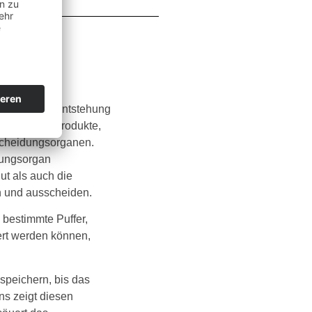
ng und die Entstehung
wechselendprodukte,
scheidungsorganen.
ftungsorgan
ut als auch die
n und ausscheiden.
bestimmte Puffer,
ert werden können,
speichern, bis das
ns zeigt diesen