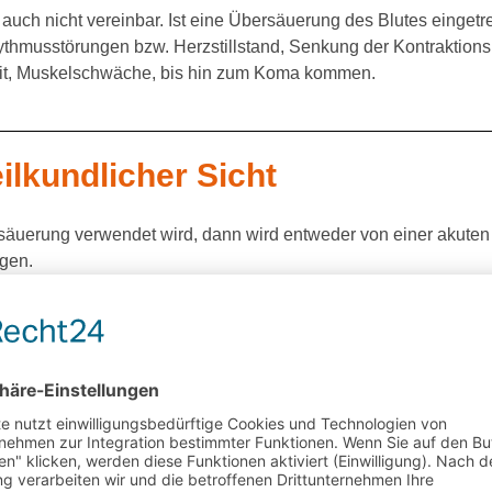
uch nicht vereinbar. Ist eine Übersäuerung des Blutes eingetr
hythmusstörungen bzw. Herzstillstand, Senkung der Kontraktions
eit, Muskelschwäche, bis hin zum Koma kommen.
lkundlicher Sicht
säuerung verwendet wird, dann wird entweder von einer akuten 
ngen.
 durch Übersäuerungszustände erklärbar werden, läuft zum eine
ie Sodbrennen, Magen-Darm-Störungen, Abwehrschwäche oder
können Sie durch basische Kost oder die Aufnahme von Basen
 Wir müssen außerdem davon ausgehen, dass unsere Ausleitung
astet werden können. Ein Großteil an Säuren wird über unsere
ffenen Ausscheidungsorgane sind, können wir eine Belastung seh