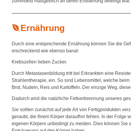
zumindest maßgeblich an deren Entstehung beteiligt war.
Ernährung
Durch eine entsprechende Ernährung können Sie die Gefah
erschreckend wie ebenso banal:
Krebszellen lieben Zucker.
Durch Metastasenbildung tritt bei Erkrankten eine Resis
Strahlentherapie, ein. So sind Lebensmittel, welche bei
Brot, Nudeln, Reis und Kartoffeln. Der einzige Weg, die
Dadurch wird die natürliche Fettverbrennung unseres ge
Sie sollten zunächst auf jede Art von Fertigprodukten v
geraubt, die Ihrem Körper daraufhin fehlen. In der Folge
eigenen Körpers unbedingt zu meiden. Dies können Sie a
Entsäuerung auf den Körper haben.