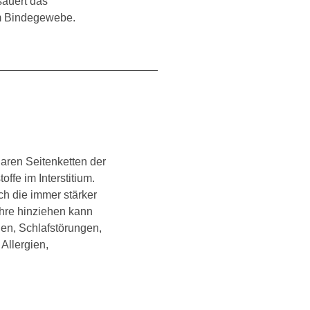
säuert das
im Bindegewebe.
aren Seitenketten der
fe im Interstitium.
ch die immer stärker
ahre hinziehen kann
en, Schlafstörungen,
llergien,