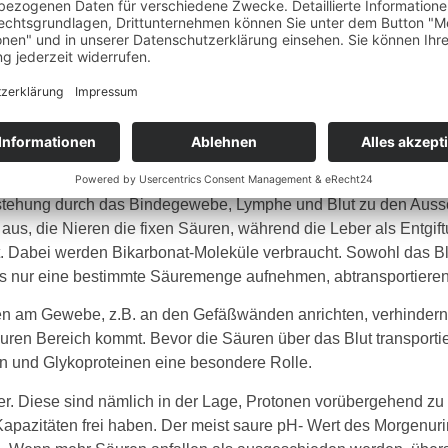
nn viele Ursachen haben.
ch täglich aus dem Organismus ausgeschieden. Die Ausscheidu
Organismus normalerweise im Gleichgewicht. Die sauren Stoff
Entstehung durch das Bindegewebe, Lymphe und Blut zu den Aus
 aus, die Nieren die fixen Säuren, während die Leber als Entgi
t. Dabei werden Bikarbonat-Moleküle verbraucht. Sowohl das Bl
s nur eine bestimmte Säuremenge aufnehmen, abtransportiere
n am Gewebe, z.B. an den Gefäßwänden anrichten, verhindern 
ren Bereich kommt. Bevor die Säuren über das Blut transporti
n und Glykoproteinen eine besondere Rolle.
. Diese sind nämlich in der Lage, Protonen vorübergehend zu 
pazitäten frei haben. Der meist saure pH- Wert des Morgenuri