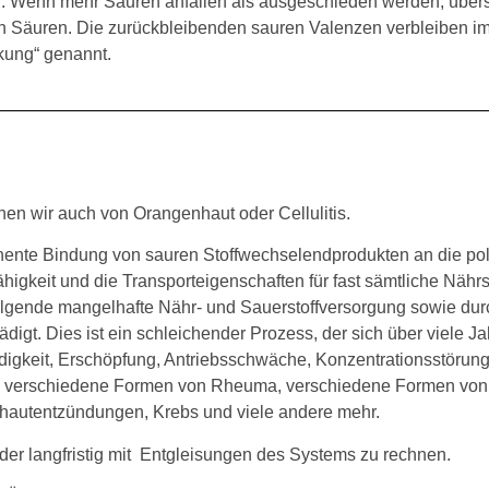
n. Wenn mehr Säuren anfallen als ausgeschieden werden, über
 Säuren. Die zurückbleibenden sauren Valenzen verbleiben 
kung“ genannt.
en wir auch von Orangenhaut oder Cellulitis.
ente Bindung von sauren Stoffwechselendprodukten an die pol
eit und die Transporteigenschaften für fast sämtliche Nährstof
folgende mangelhafte Nähr- und Sauerstoffversorgung sowie dur
t. Dies ist ein schleichender Prozess, der sich über viele J
igkeit, Erschöpfung, Antriebsschwäche, Konzentrationsstörung
verschiedene Formen von Rheuma, verschiedene Formen von A
ehautentzündungen, Krebs und viele andere mehr.
 oder langfristig mit Entgleisungen des Systems zu rechnen.