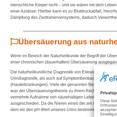
menschliche Körper nicht – und sie wären mit dem Leben a
einer Azidose: Hierbei kann es zu Blutdruckabfall, Herzr
Dämpfung des Zentralnervensystems, dadurch Verwirrth
Übersäuerung aus naturhei
Wenn im Bereich der Naturheilkunde der Begriff der Über
einer chronischen (dauerhaften) Übersäuerung ausgega
Die naturheilkundliche Diagnostik von Erkrankungen, die
Urindiagnostik, als auch auf Symptombeobachtungen w
(Hauterkrankungen). Viele der genannten Beschwerden 
was der Übersäuerungstheorie zu ihrem Recht verhilft.
vermehrte Aufnahme von säurehaltigen Lebensmitteln bel
ausgeschieden. Da die Nieren eines der am meisten betro
dem wir den pH-Wert unseres Urins bestimmen.