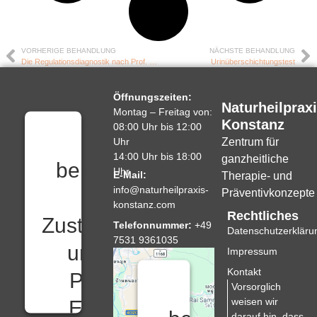
VORHERIGE BEHANDLUNG
NÄCHSTE BEHANDLUNG
Die Regulationsdiagnostik nach Prof. Popp
Urinüberschichtungstest
Öffnungszeiten:
Naturheilprax
Montag – Freitag von:
Konstanz
08:00 Uhr bis 12:00
Wir
Uhr
Zentrum für
14:00 Uhr bis 18:00
ganzheitliche
benötigen
Uhr
E-Mail:
Therapie- und
info@naturheilpraxis-
Ihre
Präventivkonzepte
konstanz.com
Rechtliches
Zustimmung,
Telefonnummer:
+49
Datenschutzerkläru
7531 9361035
um den
Impressum
Kontakt
Proven
Wir
‍Vorsorglich
Expert-
weisen wir
darauf hin, dass