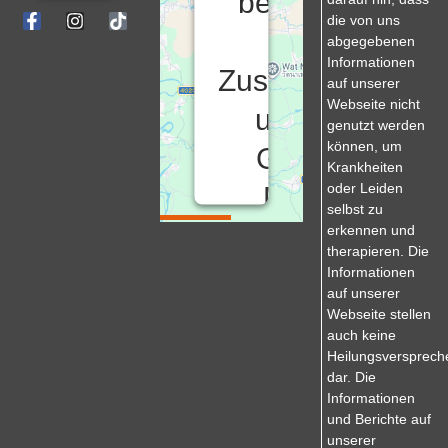
benötigen
Service zu
die von uns
Ihre
abgegebenen
laden!
Informationen
Zustimmung,
auf unserer
Webseite nicht
Wir
um den
genutzt werden
verwenden
können, um
Proven
Google
Krankheiten
Expert,
oder Leiden
Maps-
um
selbst zu
Inhalte
Service zu
erkennen und
einzubetten.
therapieren. Die
Dieser
laden!
Informationen
Service
auf unserer
kann
Webseite stellen
Daten
Wir
auch keine
zu
verwenden
Heilungsversprech
Ihren
einen
dar. Die
Aktivitäten
Service
Informationen
sammeln.
eines
und Berichte auf
Bitte
Drittanbieters,
unserer
lesen
um