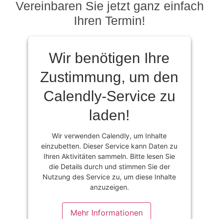
Vereinbaren Sie jetzt ganz einfach
des
powered
Service
Ihren Termin!
by
zu,
Usercentrics
um
Consent
diese
Management
Wir benötigen Ihre
Karte
Platform
anzuzeigen.
Zustimmung, um den
&
eRecht24
Mehr Informationen
Calendly-Service zu
laden!
Akzeptieren
powered
Wir verwenden Calendly, um Inhalte
by
einzubetten. Dieser Service kann Daten zu
Usercentrics
Ihren Aktivitäten sammeln. Bitte lesen Sie
Consent
die Details durch und stimmen Sie der
Nutzung des Service zu, um diese Inhalte
Management
anzuzeigen.
Platform
&
eRecht24
Mehr Informationen