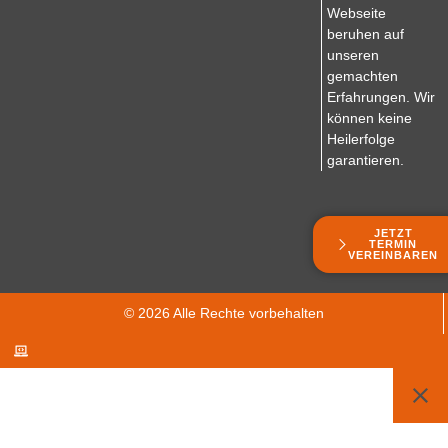
Webseite
Sie
Karteninhalte
beruhen auf
die
einzubetten.
unseren
Details
Dieser
gemachten
durch
Service
Erfahrungen. Wir
und
kann
können keine
stimmen
Daten
Heilerfolge
Sie
zu
garantieren.
der
Ihren
Nutzung
Aktivitäten
des
sammeln.
Service
Bitte
JETZT
TERMIN
zu,
lesen
VEREINBAREN
um
Sie
diese
die
Inhalte
Details
© 2026 Alle Rechte vorbehalten
anzuzeigen.
durch
und
stimmen
Mehr Informationen
Sie
der
Akzeptieren
Nutzung