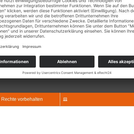
 Informationen auf unserer Webseite nicht
einzu
den können, um Krankheiten oder Leiden
Daten z
kennen und therapieren. Die Informationen
Bitte l
Webseite stellen auch keine
stimmen
Kontakt
sprechen dar. Die Informationen und Berichte
zu, 
 Webseite beruhen auf unseren gemachten
Öffnungszeiten
 Wir können keine Heilerfolge garantieren.
Montag – Freitag
M
08:00 Uhr bis 12
14:00 Uhr bis 18
E-Mail:
info@nat
Telefonnummer
powe
Manag
 Rechte vorbehalten