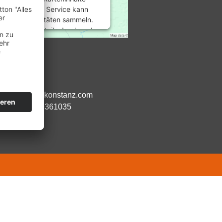
betten. Dieser Service kann
u Ihren Aktivitäten sammeln.
esen Sie die Details durch und
 Sie der Nutzung des Service
um diese Karte anzuzeigen.
:
 von:
ehr Informationen
:00 Uhr
:00 Uhr
urheilpraxis-konstanz.com
Akzeptieren
:
+49 7531 9361035
red by
Usercentrics Consent
&
ement Platform
eRecht24