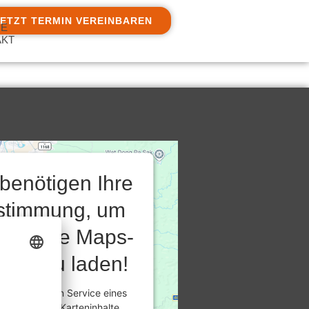
JETZT TERMIN VEREINBAREN
IE
AKT
 benötigen Ihre
stimmung, um
 Google Maps-
vice zu laden!
rwenden einen Service eines
anbieters, um Karteninhalte