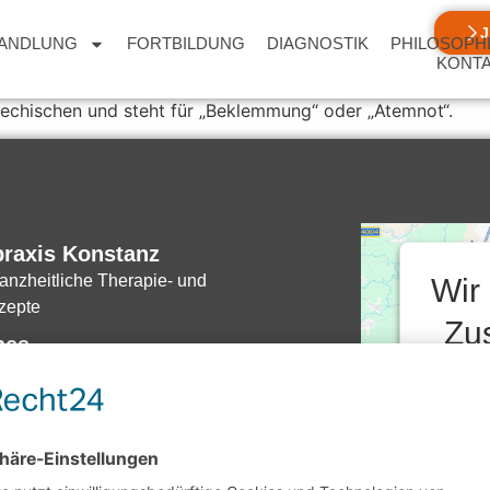
ANDLUNG
FORTBILDUNG
DIAGNOSTIK
PHILOSOPH
KONT
chischen und steht für „Beklemmung“ oder „Atemnot“.
praxis Konstanz
anzheitliche Therapie- und
Wir
zepte
Zu
hes
den
zerklärung
Ser
Wir ve
 weisen wir darauf hin, dass die von uns
Dritt