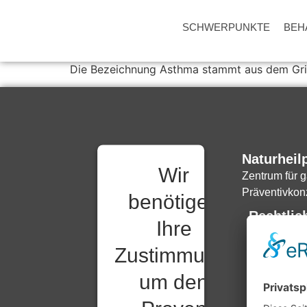
SCHWERPUNKTE
BEH
Asthma
Die Bezeichnung Asthma stammt aus dem Grie
Naturheil
Wir
Zentrum für g
Präventivkon
benötigen
Rechtlic
Ihre
Datenschut
Zustimmung,
Impressum
um den
Kontakt
‍Vorsorglich