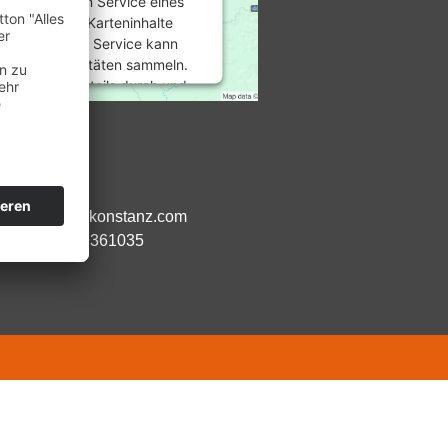
rwenden einen Service eines
anbieters, um Karteninhalte
betten. Dieser Service kann
u Ihren Aktivitäten sammeln.
esen Sie die Details durch und
 Sie der Nutzung des Service
um diese Karte anzuzeigen.
:
 von:
ehr Informationen
:00 Uhr
:00 Uhr
urheilpraxis-konstanz.com
Akzeptieren
:
+49 7531 9361035
red by
Usercentrics Consent
&
ement Platform
eRecht24