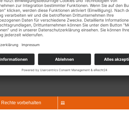
Wir ve
 weisen wir darauf hin, dass die von uns
Dritt
 Informationen auf unserer Webseite nicht
einzu
den können, um Krankheiten oder Leiden
Daten z
kennen und therapieren. Die Informationen
Bitte l
Webseite stellen auch keine
stimmen
Kontakt
sprechen dar. Die Informationen und Berichte
zu, 
 Webseite beruhen auf unseren gemachten
Öffnungszeiten
 Wir können keine Heilerfolge garantieren.
Montag – Freitag
M
08:00 Uhr bis 12
14:00 Uhr bis 18
E-Mail:
info@nat
Telefonnummer
powe
Manag
 Rechte vorbehalten