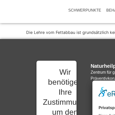
SCHWERPUNKTE
BEH
Übergewicht Adiposita
Die Lehre vom Fettabbau ist grundsätzlich kei
Naturheil
Wir
Zentrum für g
Präventivkon
benötigen
Rechtlic
Ihre
Datenschut
Zustimmung,
Impressum
um den
Kontakt