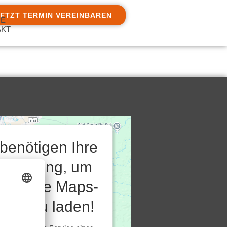
JETZT TERMIN VEREINBAREN
IE
AKT
 benötigen Ihre
stimmung, um
 Google Maps-
vice zu laden!