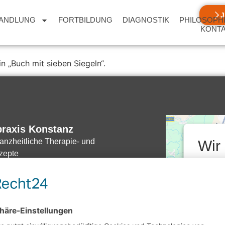
ANDLUNG
FORTBILDUNG
DIAGNOSTIK
PHILOSOPH
s
KONT
n „Buch mit sieben Siegeln“.
praxis Konstanz
anzheitliche Therapie- und
Wir
zepte
Zu
hes
den
zerklärung
Ser